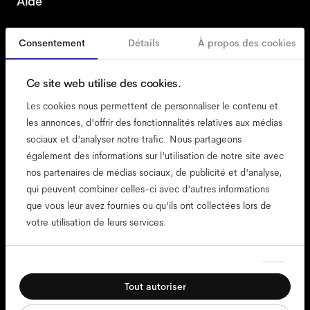
Aide
Consentement
Détails
À propos des cookies
France
French
Ce site web utilise des cookies.
Les cookies nous permettent de personnaliser le contenu et
les annonces, d'offrir des fonctionnalités relatives aux médias
sociaux et d'analyser notre trafic. Nous partageons
accessibilité
également des informations sur l'utilisation de notre site avec
politique de cookies
nos partenaires de médias sociaux, de publicité et d'analyse,
qui peuvent combiner celles-ci avec d'autres informations
mentions légales
que vous leur avez fournies ou qu'ils ont collectées lors de
confidentialité
votre utilisation de leurs services.
cgv
conditions d'utilisation
Sélection
conformité
Nécessaires
du
Tout autoriser
consentement
Préférences