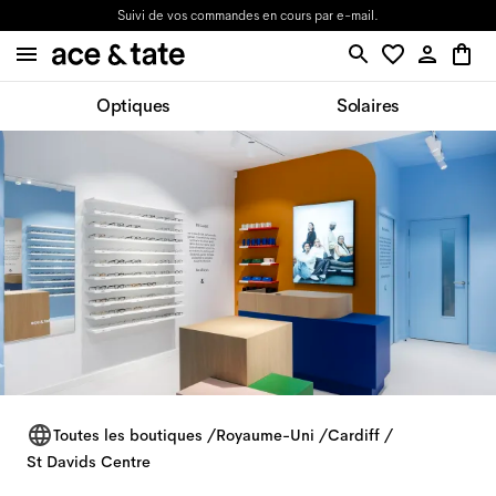
Suivi de vos commandes en cours par e-mail.
Optiques
Solaires
Toutes les boutiques
/
Royaume-Uni
/
Cardiff
/
St Davids Centre