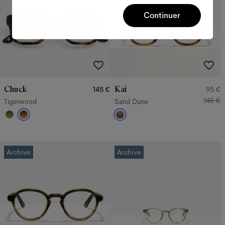
Continuer
Chuck
Kai
145 €
95 €
145 €
Tigerwood
Sand Dune
Archive
Archive