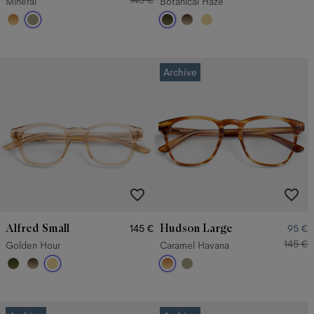
145 €
Mineral
Botanical Haze
Archive
Alfred Small
Hudson Large
145 €
95 €
145 €
Golden Hour
Caramel Havana