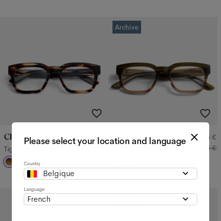
Archive
Chuck Large
Chuck
145 €
95 €
Please select your location and language
145 €
Tigerwood
Olive Gradient
Country
Belgique
Language
French
Archive