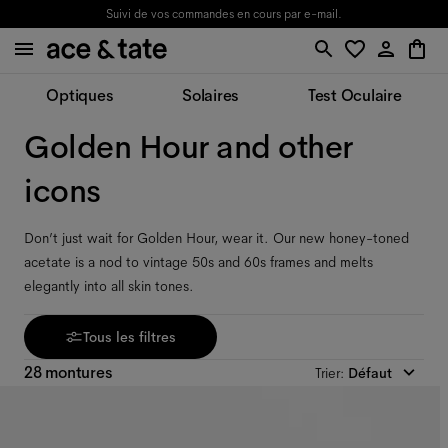
Suivi de vos commandes en cours par e-mail.
Optiques
Solaires
Test Oculaire
Golden Hour and other
icons
Don’t just wait for Golden Hour, wear it. Our new honey-toned
acetate is a nod to vintage 50s and 60s frames and melts
elegantly into all skin tones.
Tous les filtres
28 montures
Trier
:
Défaut