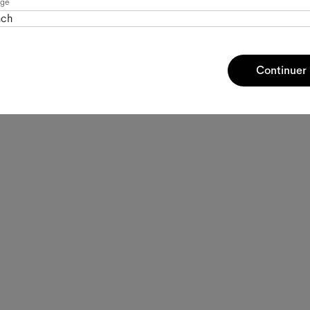
age
nch
Continuer