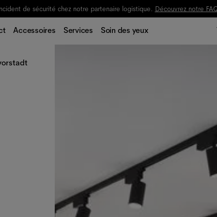
Suivi de vos commandes en cours par e-mail.
ct
Accessoires
Services
Soin des yeux
orstadt
e