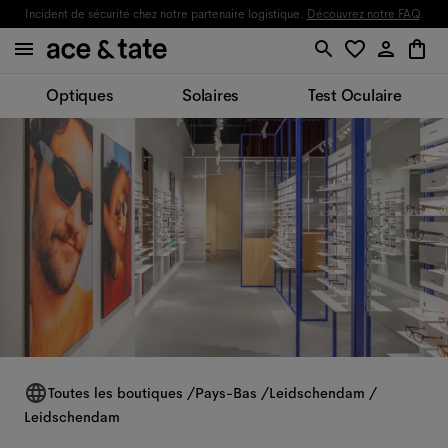
Incident de sécurité chez notre partenaire logistique.
Découvrez notre FAQ
.
Optiques
Solaires
Test Oculaire
Toutes les boutiques
/
Pays-Bas
/
Leidschendam
/
Leidschendam