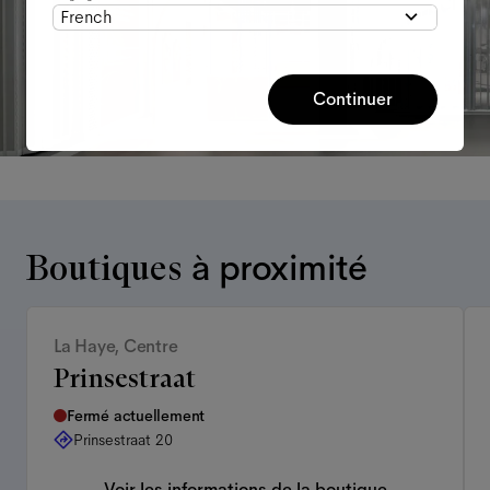
French
Continuer
Boutiques
à proximité
La Haye, Centre
Prinsestraat
Fermé actuellement
Prinsestraat 20
Voir les informations de la boutique