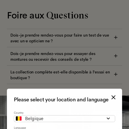
Foire aux
Questions
Dois-je prendre rendez-vous pour faire un test de vue
avec un·e opticien·ne ?
Dois-je prendre rendez-vous pour essayer des
montures ou recevoir des conseils de style ?
La collection complète est-elle disponible à l'essai en
boutique ?
Please select your location and language
Country
Belgique
Language