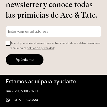
newsletter y conoce todas
las primicias de Ace & Tate.
Correo
electrónico
*
Aquí doy mi consentimiento para el tratamiento de mis datos personales
y he leído el
política de privacidad
*.
Apúntame
Estamos aquí para ayudarte
Lun - Vie, 9:00 - 17:00
+31 97010240634