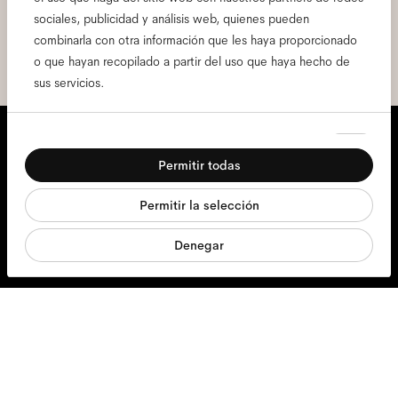
y he leído el
política de privacidad
*.
sociales, publicidad y análisis web, quienes pueden
combinarla con otra información que les haya proporcionado
Apúntame
o que hayan recopilado a partir del uso que haya hecho de
sus servicios.
Estamos aquí para ayudarte
Selección
Necesarias
de
Permitir todas
Lun - Vie, 9:00 - 17:00
consentimiento
Preferencias
+31 97010240634
Permitir la selección
Estadística
Denegar
Marketing
Gafas
Gafas de sol
Lentillas
Accesorios