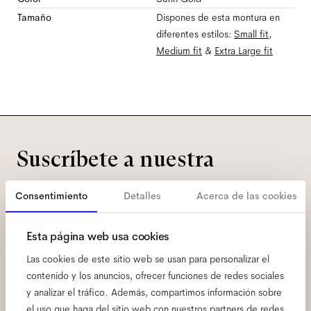
Tamaño
Dispones de esta montura en
diferentes estilos:
Small
fit
,
Medium
fit
&
Extra Large
fit
Suscríbete a nuestra
newsletter y conoce todas
Consentimiento
Detalles
Acerca de las cookies
las primicias de Ace & Tate.
Esta página web usa cookies
Correo
Las cookies de este sitio web se usan para personalizar el
electrónico
*
contenido y los anuncios, ofrecer funciones de redes sociales
y analizar el tráfico. Además, compartimos información sobre
Aquí doy mi consentimiento para el tratamiento de mis datos personales
el uso que haga del sitio web con nuestros partners de redes