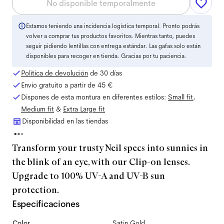
No disponible temporalmente
Estamos teniendo una incidencia logística temporal. Pronto podrás
volver a comprar tus productos favoritos. Mientras tanto, puedes
seguir pidiendo lentillas con entrega estándar. Las gafas solo están
disponibles para recoger en tienda. Gracias por tu paciencia.
Política de devolución
de 30 días
Envío gratuito a partir de
45 €
Dispones de esta montura en diferentes estilos:
Small
fit
,
Medium
fit
&
Extra Large
fit
Disponibilidad en las tiendas
Transform your trusty Neil specs into sunnies in
the blink of an eye, with our Clip-on lenses.
Upgrade to 100% UV-A and UV-B sun
protection.
Especificaciones
Color
Satin Gold