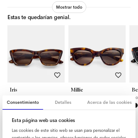
Mostrar todo
Estas te quedarían genial.
Iris
Millie
Be
Americano
Americano
Mo
Consentimiento
Detalles
Acerca de las cookies
Esta página web usa cookies
Las cookies de este sitio web se usan para personalizar el
contenido y los anuncios, ofrecer funciones de redes sociales