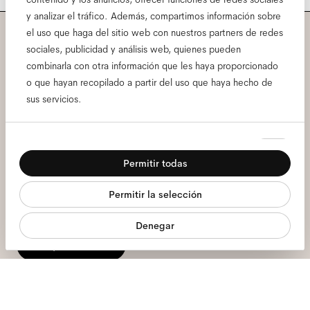
y analizar el tráfico. Además, compartimos información sobre
el uso que haga del sitio web con nuestros partners de redes
Suscríbete a nuestra
sociales, publicidad y análisis web, quienes pueden
combinarla con otra información que les haya proporcionado
newsletter y conoce todas
o que hayan recopilado a partir del uso que haya hecho de
sus servicios.
las primicias de Ace & Tate.
Selección
Necesarias
Correo
de
Permitir todas
electrónico
*
consentimiento
Preferencias
Permitir la selección
Aquí doy mi consentimiento para el tratamiento de mis datos personales
Estadística
y he leído el
política de privacidad
*.
Denegar
Marketing
Apúntame
Estamos aquí para ayudarte