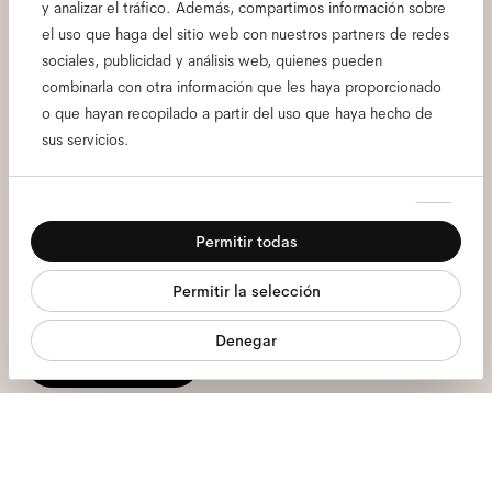
y analizar el tráfico. Además, compartimos información sobre
el uso que haga del sitio web con nuestros partners de redes
Suscríbete a nuestra
sociales, publicidad y análisis web, quienes pueden
combinarla con otra información que les haya proporcionado
newsletter y conoce todas
o que hayan recopilado a partir del uso que haya hecho de
sus servicios.
las primicias de Ace & Tate.
Selección
Necesarias
Correo
de
electrónico
*
Permitir todas
consentimiento
Preferencias
Aquí doy mi consentimiento para el tratamiento de mis datos personales
Permitir la selección
Estadística
y he leído el
política de privacidad
*.
Denegar
Marketing
Apúntame
Estamos aquí para ayudarte