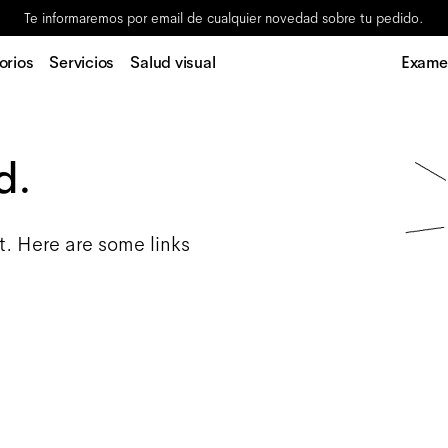
Te informaremos por email de cualquier novedad sobre tu pedido.
orios
Servicios
Salud visual
Examen
d.
t. Here are some links