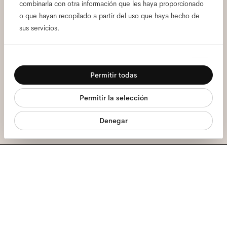
combinarla con otra información que les haya proporcionado
las primicias de Ace & Tate.
o que hayan recopilado a partir del uso que haya hecho de
sus servicios.
Correo
electrónico
*
Selección
Necesarias
de
Permitir todas
Aquí doy mi consentimiento para el tratamiento de mis datos personales
consentimiento
Preferencias
y he leído el
política de privacidad
*.
Permitir la selección
Estadística
Apúntame
Denegar
Marketing
Estamos aquí para ayudarte
Lun - Vie, 9:00 - 17:00
+31 97010240634