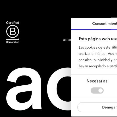
Consentimien
Esta página web usa
accesibilidad
nuestra polític
Las cookies de este siti
analizar el tráfico. Ad
sociales, publicidad y 
hayan recopilado a parti
Selección
Necesarias
de
consentimiento
Denegar