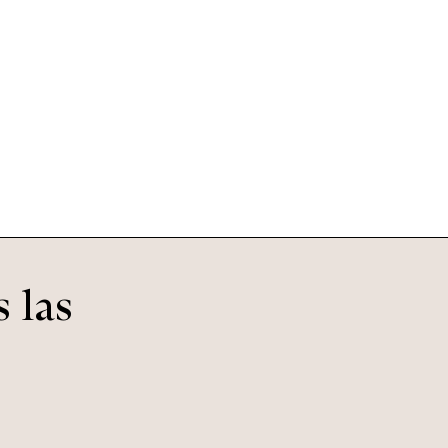
Charles
Maple
 las