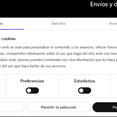
Envíos y 
to
Detalles
Acer
 cookies
a de cookies
menciones legales
privacidad
términos
términos de 
o web se usan para personalizar el contenido y los anuncios, ofrecer funci
emás, compartimos información sobre el uso que haga del sitio web con nue
análisis web, quienes pueden combinarla con otra información que les haya
r del uso que haya hecho de sus servicios.
Preferencias
Estadística
Permitir la selección
Pe