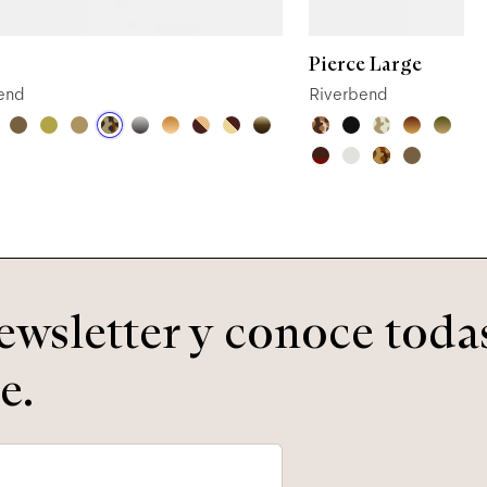
Pierce Large
end
Riverbend
ewsletter y conoce todas
e.