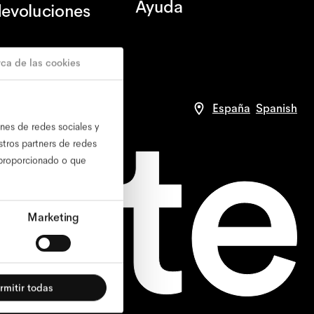
Ayuda
devoluciones
ca de las cookies
la web
compliance
España
Spanish
ones de redes sociales y
stros partners de redes
 proporcionado o que
Marketing
rmitir todas