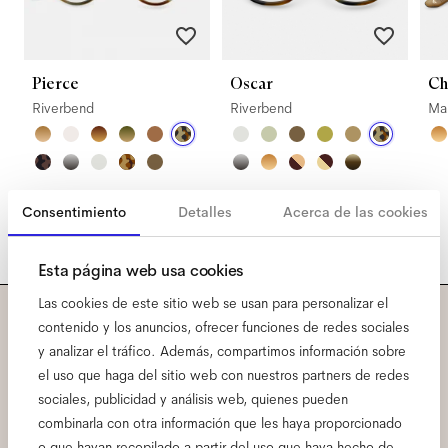
Pierce
Oscar
Ch
Riverbend
Riverbend
Ma
Consentimiento
Detalles
Acerca de las cookies
Esta página web usa cookies
Las cookies de este sitio web se usan para personalizar el
contenido y los anuncios, ofrecer funciones de redes sociales
Suscríbete a nuestra
y analizar el tráfico. Además, compartimos información sobre
el uso que haga del sitio web con nuestros partners de redes
newsletter y conoce todas
sociales, publicidad y análisis web, quienes pueden
combinarla con otra información que les haya proporcionado
las primicias de Ace & Tate.
o que hayan recopilado a partir del uso que haya hecho de