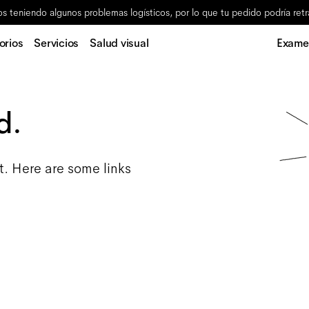
s teniendo algunos problemas logísticos, por lo que tu pedido podría retr
orios
Servicios
Salud visual
Examen
d.
t. Here are some links