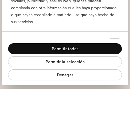
sociales, publicidad y análisis web, quienes pueden
newsletter y conoce todas
combinarla con otra información que les haya proporcionado
o que hayan recopilado a partir del uso que haya hecho de
las primicias de Ace & Tate.
sus servicios.
Correo
Selección
electrónico
*
Necesarias
de
Permitir todas
consentimiento
Preferencias
Aquí doy mi consentimiento para el tratamiento de mis datos personales
y he leído el
política de privacidad
*.
Permitir la selección
Estadística
Apúntame
Denegar
Marketing
Estamos aquí para ayudarte
Lun - Vie, 9:00 - 17:00
+31 97010240634