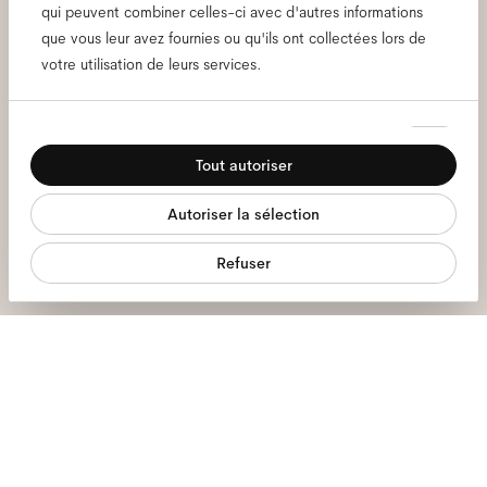
qui peuvent combiner celles-ci avec d'autres informations
se passe chez Ace & Tate.
que vous leur avez fournies ou qu'ils ont collectées lors de
votre utilisation de leurs services.
Adresse
e-
Sélection
Nécessaires
mail
*
du
Tout autoriser
J'autorise le traitement de mes données personnelles et j'ai lu la
consentement
Préférences
politique de confidentialité
*.
Autoriser la sélection
Statistiques
Inscrivez-vous
Refuser
Marketing
Nous sommes là pour vous aider.
Lun - Ven, 9:00 - 17:00
+31 97010240634