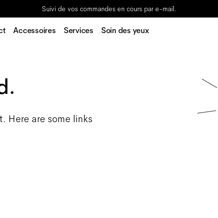
Suivi de vos commandes en cours par e-mail.
ct
Accessoires
Services
Soin des yeux
d.
t. Here are some links