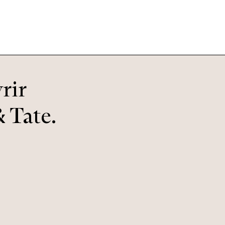
rir
 Tate.