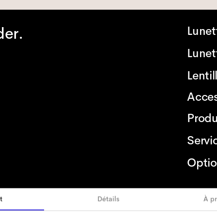
der.
Lunet
Lunett
Lenti
Acces
Produ
Servi
Optio
t
Détails
À p