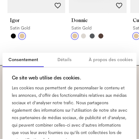
Igor
Donnie
Cu
Satin Gold
Satin Gold
Sat
Consentement
Détails
À propos des cookies
Ce site web utilise des cookies.
Abonnez-vous à notre
Les cookies nous permettent de personnaliser le contenu et
newsletter pour découvrir
les annonces, d'offrir des fonctionnalités relatives aux médias
sociaux et d'analyser notre trafic. Nous partageons
avant tout le monde ce qui
également des informations sur l'utilisation de notre site avec
nos partenaires de médias sociaux, de publicité et d'analyse,
se passe chez Ace & Tate.
qui peuvent combiner celles-ci avec d'autres informations
que vous leur avez fournies ou qu'ils ont collectées lors de