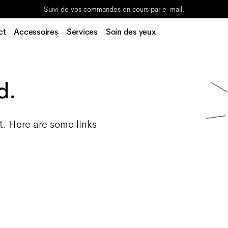
Suivi de vos commandes en cours par e-mail.
ct
Accessoires
Services
Soin des yeux
d.
t. Here are some links