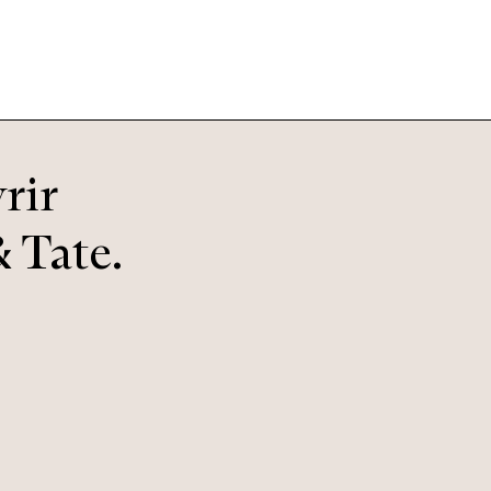
rir
 Tate.