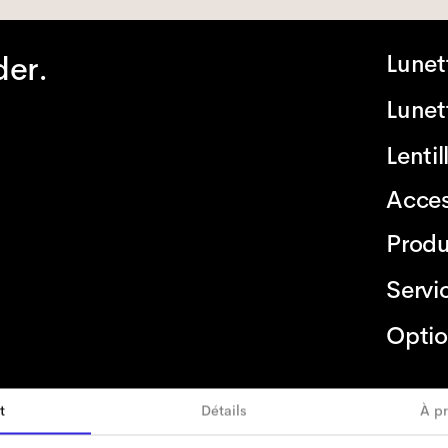
der.
Lunet
Lunett
Lenti
Acces
Produ
Servi
Optio
t
Détails
À p