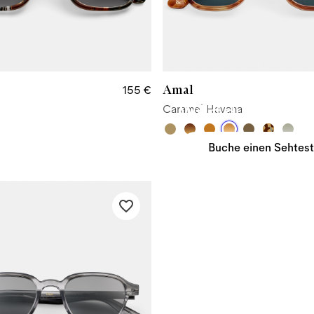
Amal
155 €
Caramel Havana
Willst du deine S
Buche einen Sehtest