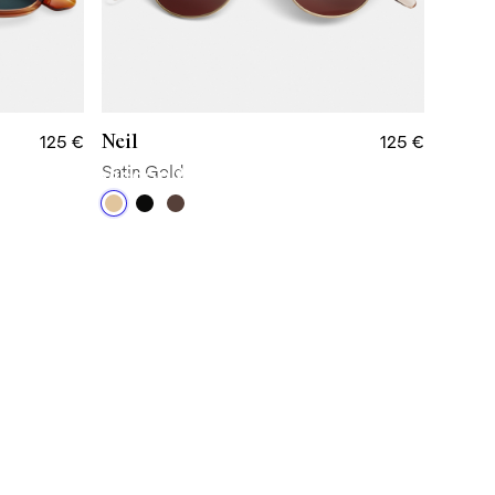
Neil
125 €
125 €
ehstärke wissen?
Satin Gold