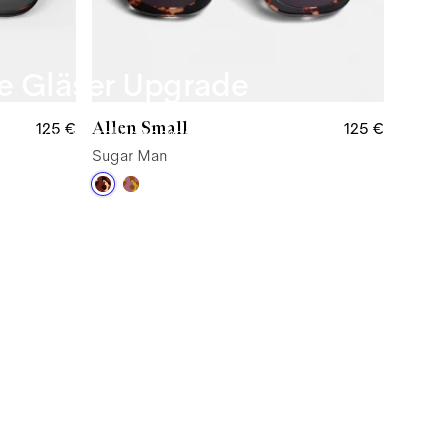
de Gläser Upgrade
Allen Small
125 €
125 €
dungen durch grelles Sonnenlicht. Dank unserer
Sugar Man