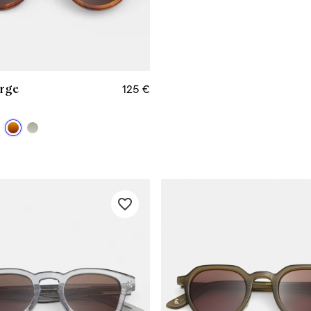
rge
125 €