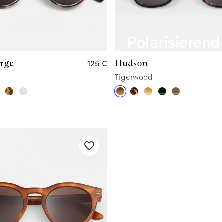
Polarisieren
arge
Hudson
125 €
Schluss mit lässtigen Blen
Tigerwood
Polarisierenden Gläser.
Lies mehr