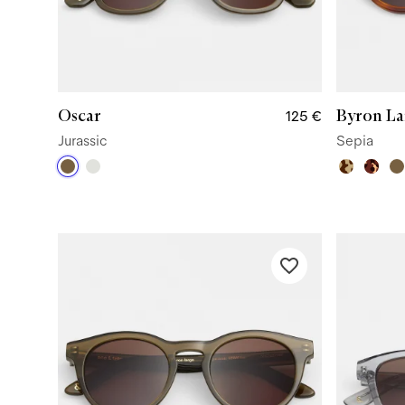
Oscar
Byron La
125 €
Jurassic
Sepia