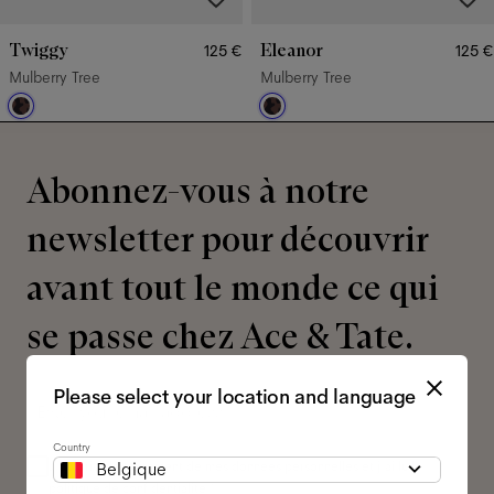
Twiggy
Eleanor
125 €
125 €
Mulberry Tree
Mulberry Tree
Abonnez-vous à notre
newsletter pour découvrir
avant tout le monde ce qui
se passe chez Ace & Tate.
Please select your location and language
Adresse
e-
mail
*
Country
J'autorise le traitement de mes données personnelles et j'ai lu la
Belgique
politique de confidentialité
*.