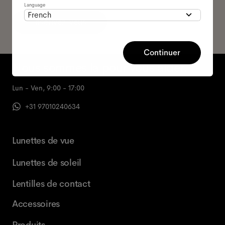
Language
French
Inscrivez-vous
Continuer
Nous sommes là pour vous aider.
Lun - Ven, 9:00 - 17:00
+31 97010240634
Lunettes de vue
Lunettes de soleil
Lentilles de contact
Accessoires