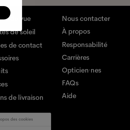
tes de vue
Nous contacter
À propos
es de soleil
Responsabilité
lles de contact
Carrières
soires
Opticien·nes
its
FAQs
ces
Aide
ns de livraison
ropos des cookies