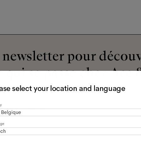
newsletter pour découv
 qui se passe chez Ace &
ase select your location and language
y
olitique de confidentialité
*.
Belgique
age
nch