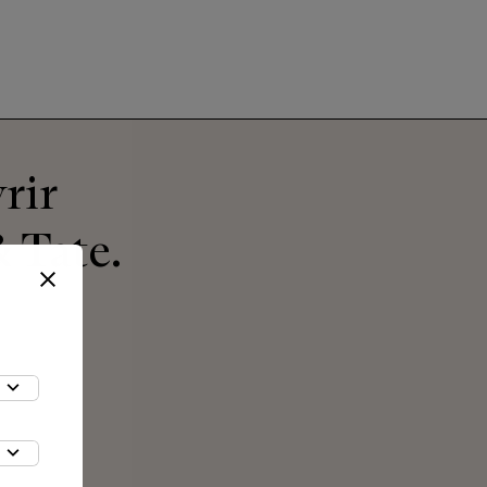
rir
 Tate.