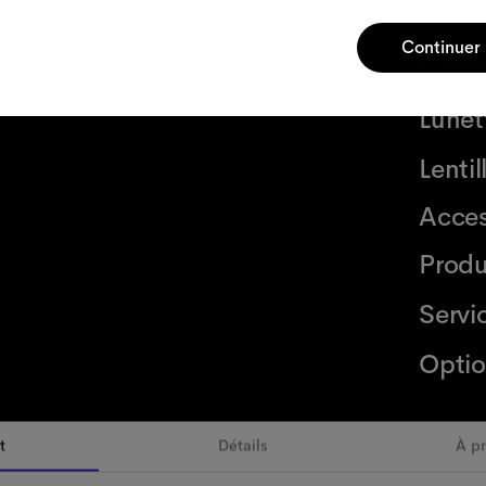
Continuer
der.
Lunet
Lunett
Lenti
Acces
Produ
Servi
Optio
t
Détails
À p