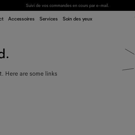
Suivi de vos commandes en cours par e-mail.
ct
Accessoires
Services
Soin des yeux
d.
t. Here are some links