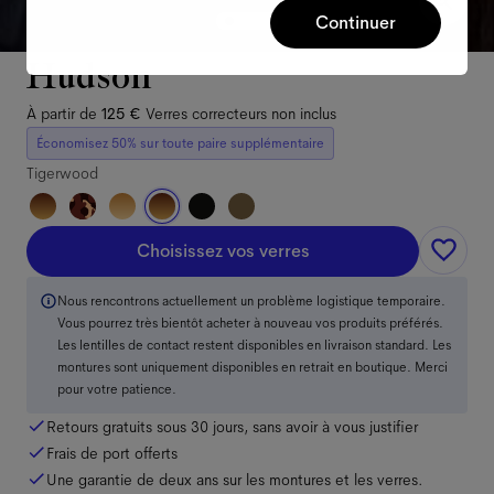
Continuer
Hudson
À partir de
125 €
Verres correcteurs non inclus
Économisez 50% sur toute paire supplémentaire
Tigerwood
Choisissez vos verres
Nous rencontrons actuellement un problème logistique temporaire.
Vous pourrez très bientôt acheter à nouveau vos produits préférés.
Les lentilles de contact restent disponibles en livraison standard. Les
montures sont uniquement disponibles en retrait en boutique. Merci
pour votre patience.
Retours gratuits sous 30 jours, sans avoir à vous justifier
Frais de port offerts
Une garantie de deux ans sur les montures et les verres.