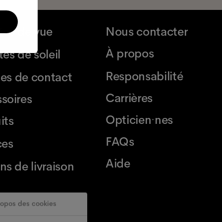
tes de vue
Nous contacter
À propos
es de soleil
Responsabilité
lles de contact
Carrières
soires
Opticien·nes
its
FAQs
ces
Aide
ns de livraison
ropos des cookies