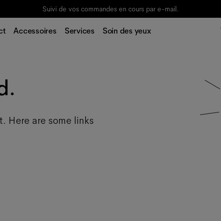
Suivi de vos commandes en cours par e-mail.
ct
Accessoires
Services
Soin des yeux
d.
t. Here are some links