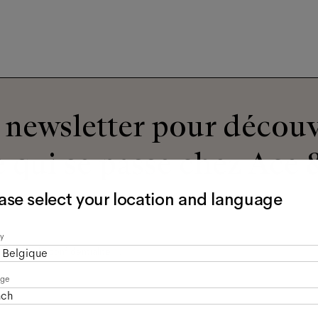
newsletter pour découv
 qui se passe chez Ace &
ase select your location and language
y
olitique de confidentialité
*.
Belgique
age
nch