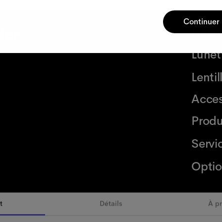
Continuer
der.
Lunet
Lunett
Lenti
Acces
Produ
Servi
Optio
t
Détails
À p