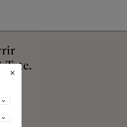
rir
 Tate.