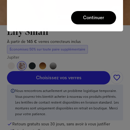
Continuer
Lily Small
À partir de
145 €
verres correcteurs inclus
Économisez 50% sur toute paire supplémentaire
Jupiter
Choisissez vos verres
Nous rencontrons actuellement un problème logistique temporaire.
Vous pourrez très bientôt acheter à nouveau vos produits préférés.
Les lentilles de contact restent disponibles en livraison standard. Les
montures sont uniquement disponibles en retrait en boutique. Merci
pour votre patience.
Retours gratuits sous 30 jours, sans avoir à vous justifier