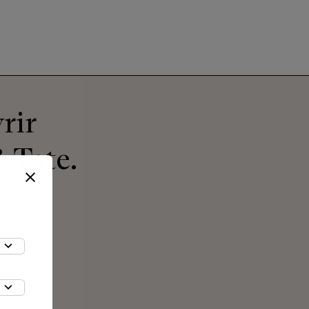
rir
 Tate.