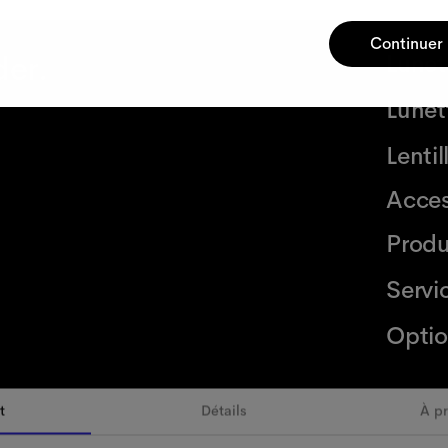
Continuer
der.
Lunet
Lunett
Lenti
Acces
Produ
Servi
Optio
t
Détails
À p