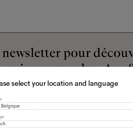
newsletter pour découv
 qui se passe chez Ace &
ase select your location and language
y
olitique de confidentialité
*.
Belgique
age
nch