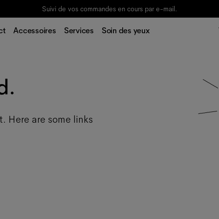
Suivi de vos commandes en cours par e-mail.
ct
Accessoires
Services
Soin des yeux
d.
t. Here are some links