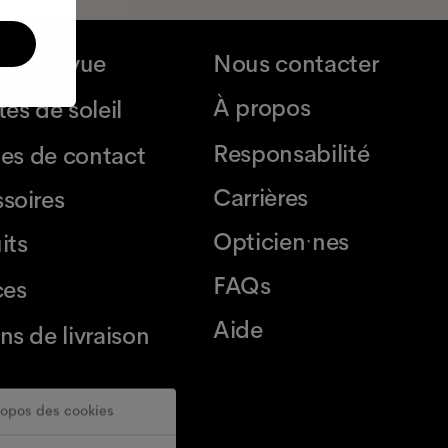
tes de vue
Nous contacter
À propos
es de soleil
Responsabilité
lles de contact
Carrières
soires
Opticien·nes
its
FAQs
ces
Aide
ns de livraison
ropos des cookies