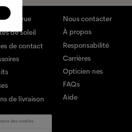
tes de vue
Nous contacter
À propos
es de soleil
Responsabilité
lles de contact
Carrières
soires
Opticien·nes
its
FAQs
ces
Aide
ns de livraison
ropos des cookies