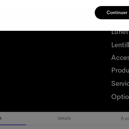
Continuer
der.
Lunet
Lunett
Lenti
Acces
Produ
Servi
Optio
t
Détails
À p