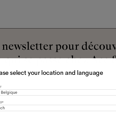
newsletter pour découv
 qui se passe chez Ace &
ase select your location and language
y
olitique de confidentialité
*.
Belgique
age
nch