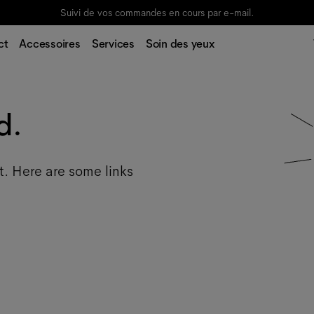
Suivi de vos commandes en cours par e-mail.
ct
Accessoires
Services
Soin des yeux
d.
t. Here are some links