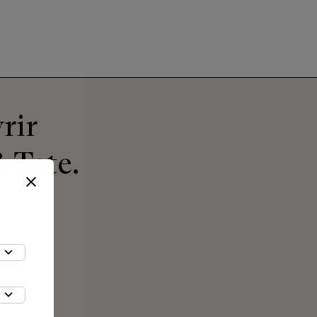
rir
 Tate.