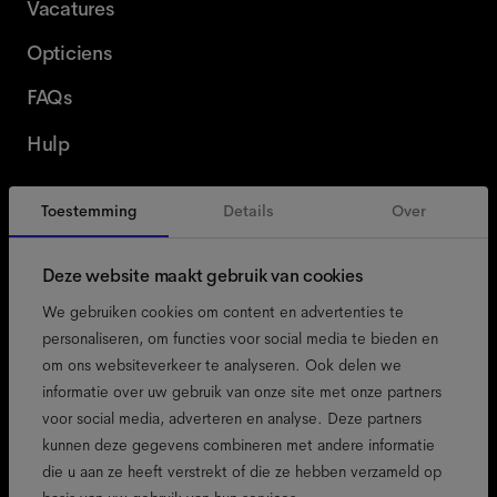
Vacatures
Opticiens
FAQs
Hulp
Toestemming
Details
Over
België
Dutch
Deze website maakt gebruik van cookies
We gebruiken cookies om content en advertenties te
personaliseren, om functies voor social media te bieden en
om ons websiteverkeer te analyseren. Ook delen we
toegankelijkheid
informatie over uw gebruik van onze site met onze partners
cookiebeleid
voor social media, adverteren en analyse. Deze partners
kunnen deze gegevens combineren met andere informatie
colofon
die u aan ze heeft verstrekt of die ze hebben verzameld op
privacybeleid