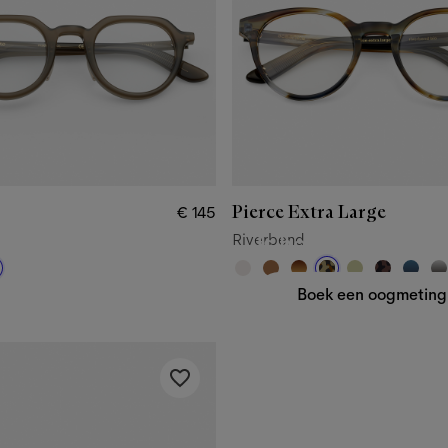
Pierce Extra Large
€ 145
Riverbend
Is het tijd voor e
Boek een oogmeting