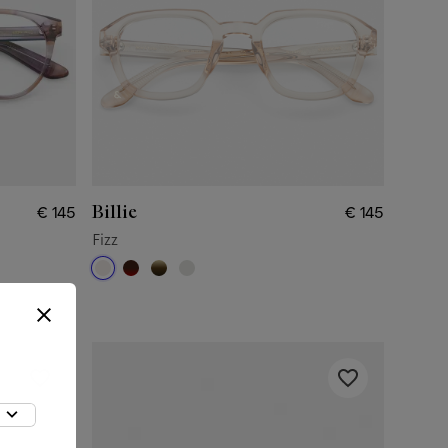
Billie
€ 145
€ 145
Fizz