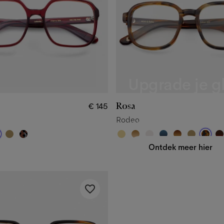
Upgrade je g
Rosa
€ 145
Onze Premium glazen (
€ 7
Rodeo
voordelen.
Ontdek meer hier