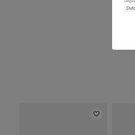
Langu
Dut