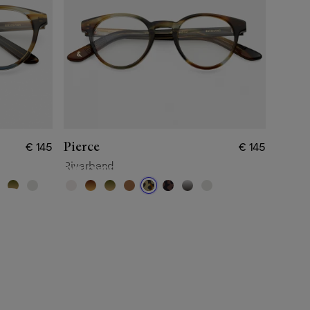
Pierce
€ 145
€ 145
en nieuwe brilrecept?
Riverbend