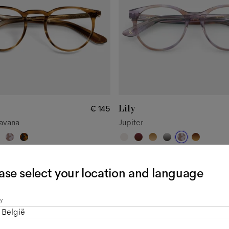
Lily
€ 145
avana
Jupiter
ase select your location and language
y
België