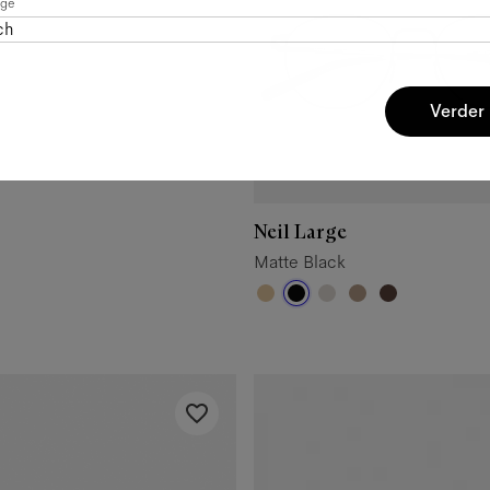
age
ch
Verder
Neil Large
Matte Black