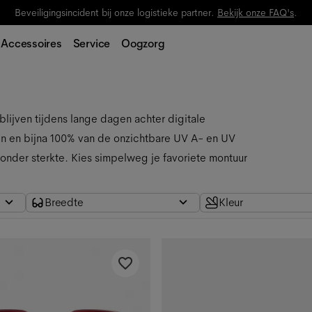
Updates over lopende bestellingen krijg je per e-mail.
Accessoires
Service
Oogzorg
blijven tijdens lange dagen achter digitale 
en en bijna 100% van de onzichtbare UV A- en UV 
zonder sterkte. Kies simpelweg je favoriete montuur 
Breedte
Kleur