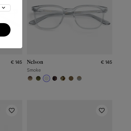
Nelson
€ 145
€ 145
Smoke