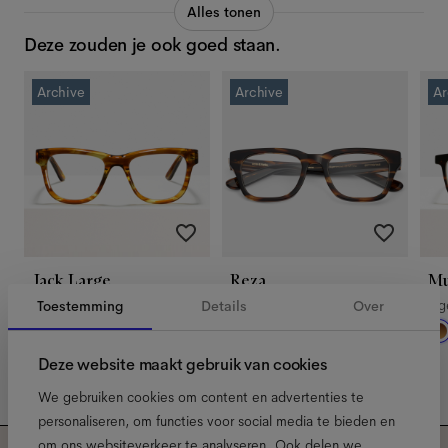
Alles tonen
Deze zouden je ook goed staan.
Archive
Archive
Ar
Jack Large
Reza
Mu
Caramel Havana
Tigerwood
Ti
Toestemming
Details
Over
Deze website maakt gebruik van cookies
We gebruiken cookies om content en advertenties te
personaliseren, om functies voor social media te bieden en
om ons websiteverkeer te analyseren. Ook delen we