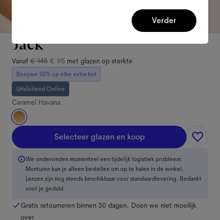
Verder
Jack
Vanaf
€ 145
€ 95
met glazen op sterkte
Bespaar 50% op elke extra bril
Uitsluitend Online
Caramel Havana
Selecteer glazen en koop
We ondervinden momenteel een tijdelijk logistiek probleem.
Monturen kun je alleen bestellen om op te halen in de winkel.
Lenzen zijn nog steeds beschikbaar voor standaardlevering. Bedankt
voor je geduld.
Gratis retourneren binnen 30 dagen. Doen we niet moeilijk
over