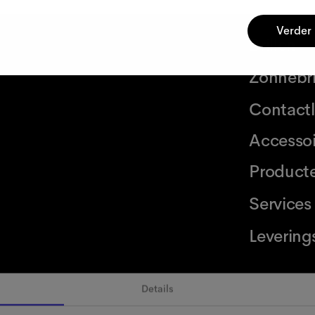
Verder
Brillen
Zonnebri
Contact
Accessoi
Product
Services
Levering
g
Details