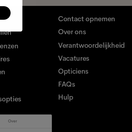
Contact opnemen
Over ons
llen
Verantwoordelijkheid
lenzen
Vacatures
res
Opticiens
en
FAQs
Hulp
sopties
Over