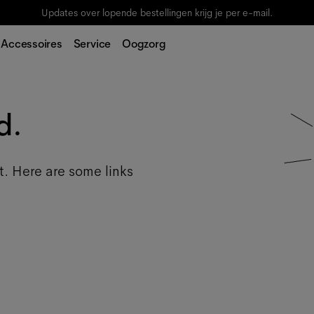
Updates over lopende bestellingen krijg je per e-mail.
Accessoires
Service
Oogzorg
d.
t. Here are some links