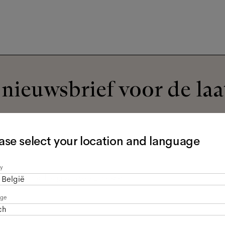
nieuwsbrief voor de laa
ase select your location and language
y
egevens en heb het
privacybeleid
gelezen *
België
age
ch