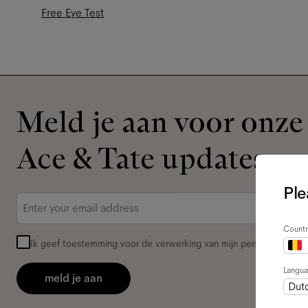
Free Eye Test
Meld je aan voor onze 
Ace & Tate updates.
Ple
E-
mailadres
*
Countr
Ik geef toestemming voor de verwerking van mijn persoonlijke g
Langu
meld je aan
Dut