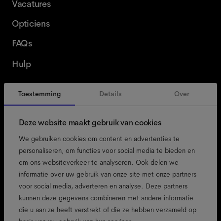
Vacatures
Opticiens
FAQs
Hulp
Toestemming
Details
Over
België
Dutch
Deze website maakt gebruik van cookies
We gebruiken cookies om content en advertenties te
personaliseren, om functies voor social media te bieden en
om ons websiteverkeer te analyseren. Ook delen we
toegankelijkheid
informatie over uw gebruik van onze site met onze partners
cookiebeleid
voor social media, adverteren en analyse. Deze partners
kunnen deze gegevens combineren met andere informatie
colofon
die u aan ze heeft verstrekt of die ze hebben verzameld op
privacybeleid