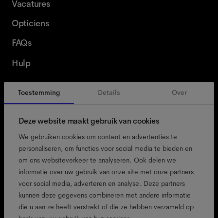
Vacatures
Opticiens
FAQs
Hulp
Toestemming
Details
Over
België
Dutch
Deze website maakt gebruik van cookies
We gebruiken cookies om content en advertenties te
personaliseren, om functies voor social media te bieden en
om ons websiteverkeer te analyseren. Ook delen we
toegankelijkheid
informatie over uw gebruik van onze site met onze partners
cookiebeleid
voor social media, adverteren en analyse. Deze partners
kunnen deze gegevens combineren met andere informatie
colofon
die u aan ze heeft verstrekt of die ze hebben verzameld op
privacybeleid