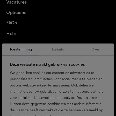
Vacatures
Opticiens
FAQs
Hulp
Toestemming
Details
Over
België
Dutch
Deze website maakt gebruik van cookies
We gebruiken cookies om content en advertenties te
personaliseren, om functies voor social media te bieden en
om ons websiteverkeer te analyseren. Ook delen we
toegankelijkheid
informatie over uw gebruik van onze site met onze partners
cookiebeleid
voor social media, adverteren en analyse. Deze partners
kunnen deze gegevens combineren met andere informatie
colofon
die u aan ze heeft verstrekt of die ze hebben verzameld op
privacybeleid