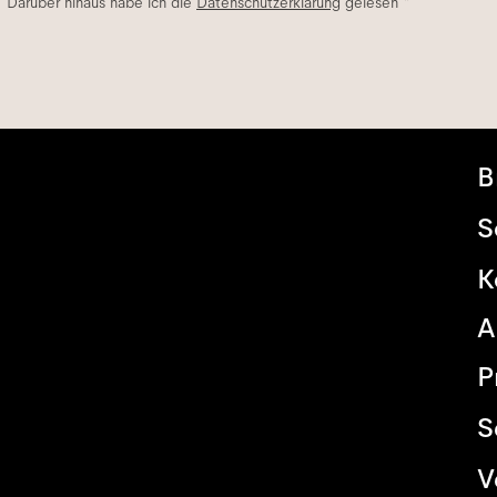
. Darüber hinaus habe ich die
Datenschutzerklärung
gelesen *
B
S
K
A
P
S
V