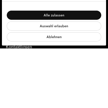
Mo - Fr, 9:00 - 17:00
Einwilligungsauswahl
Notwendig
+31 97010240634
Alle zulassen
Präferenzen
Brillen
Auswahl erlauben
Statistiken
Sonnenbrillen
Ablehnen
Marketing
Kontaktlinsen
Accessoires
Produkte
Serviceleistungen
Versandoptionen
Kontaktiere uns
Über uns