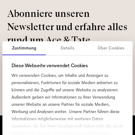
Abonniere unseren
Newsletter und erfahre alles
rund um Ace & Tate.
Zustimmung
Details
Über Cookies
E-
Mail-
Diese Webseite verwendet Cookies
Adresse
*
Wir verwenden Cookies, um Inhalte und Anzeigen zu
Hiermit stimme ich der Verarbeitung meiner persönlichen Daten zu.
Darüber hinaus habe ich die
Datenschutzerklärung
gelesen *
personalisieren, Funktionen für soziale Medien anbieten zu
können und die Zugriffe auf unsere Website zu analysieren.
Melde dich an
Außerdem geben wir Informationen zu Ihrer Verwendung
unserer Website an unsere Partner für soziale Medien,
Werbung und Analysen weiter. Unsere Partner führen diese
Informationen möglicherweise mit weiteren Daten
Wir stehen dir zur Seite.
zusammen, die Sie ihnen bereitgestellt haben oder die sie im
Rahmen Ihrer Nutzung der Dienste gesammelt haben.