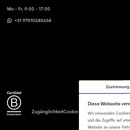
Mo - Fr, 9:00 - 17:00
+31 97010240634
Zustimmung
Diese Webseite ver
Zugänglichkeit
Cookie-Richtlinie
Impressum
Dat
Wir verwenden Cookies, 
und die Zugriffe auf un
Website an unsere Partn