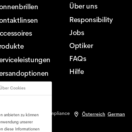
Über uns
onnenbrillen
Responsibility
ontaktlinsen
Jobs
ccessoires
Optiker
rodukte
FAQs
erviceleistungen
Hilfe
ersandoptionen
Über Cookies
ngen für die Website
compliance
Österreich
German
en anbieten zu können
Verwendung unserer
en diese Informationen