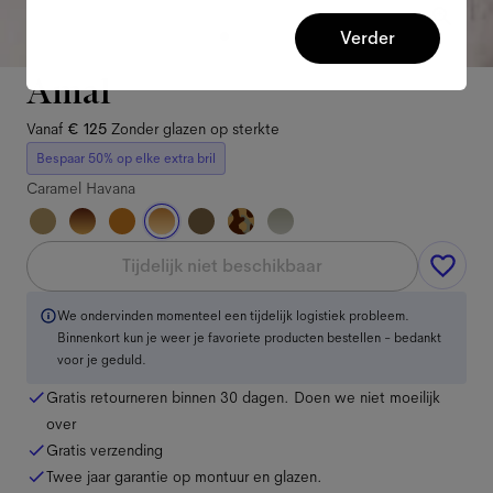
Verder
Amal
Vanaf
€ 125
Zonder glazen op sterkte
Bespaar 50% op elke extra bril
Caramel Havana
Tijdelijk niet beschikbaar
We ondervinden momenteel een tijdelijk logistiek probleem.
Binnenkort kun je weer je favoriete producten bestellen - bedankt
voor je geduld.
Gratis retourneren binnen 30 dagen. Doen we niet moeilijk
over
Gratis verzending
Twee jaar garantie op montuur en glazen.