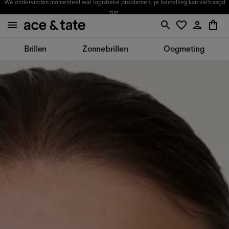
We ondervinden momenteel wat logistieke problemen, je bestelling kan vertraagd
zijn.
Brillen
Zonnebrillen
Oogmeting