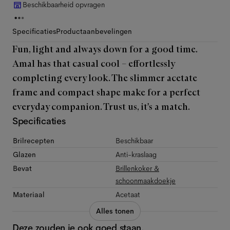
Beschikbaarheid opvragen
Specificaties
Productaanbevelingen
Fun, light and always down for a good time.
Amal has that casual cool – effortlessly
completing every look. The slimmer acetate
frame and compact shape make for a perfect
everyday companion. Trust us, it's a match.
Specificaties
Brilrecepten
Beschikbaar
Glazen
Anti-kraslaag
Bevat
Brillenkoker &
schoonmaakdoekje
Materiaal
Acetaat
Alles tonen
Deze zouden je ook goed staan.