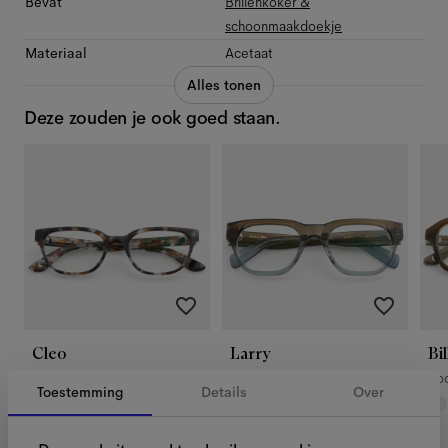
Bevat
Brillenkoker &
schoonmaakdoekje
Materiaal
Acetaat
Alles tonen
Deze zouden je ook goed staan.
Cleo
Larry
Bil
Volcano
Pebble
Vo
Toestemming
Details
Over