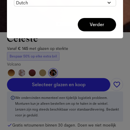
Dutch
Verder
Celeste
Vanaf
€ 145
met glazen op sterkte
Bespaar 50% op elke extra bril
Volcano
Selecteer glazen en koop
We ondervinden momenteel een tijdelijk logistiek probleem.
Monturen kun je alleen bestellen om op te halen in de winkel.
Lenzen zijn nog steeds beschikbaar voor standaardlevering. Bedankt
voor je geduld.
Gratis retourneren binnen 30 dagen. Doen we niet moeilijk