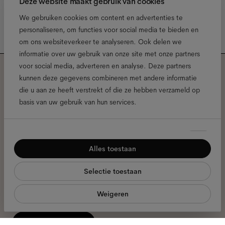
Deze website maakt gebruik van cookies
We gebruiken cookies om content en advertenties te
personaliseren, om functies voor social media te bieden en
om ons websiteverkeer te analyseren. Ook delen we
informatie over uw gebruik van onze site met onze partners
voor social media, adverteren en analyse. Deze partners
kunnen deze gegevens combineren met andere informatie
Meld je aan voor onze
die u aan ze heeft verstrekt of die ze hebben verzameld op
nieuwsbrief voor de laatste
basis van uw gebruik van hun services.
Ace & Tate updates.
Toestemmingsselectie
Noodzakelijk
Alles toestaan
Voorkeuren
E-
mailadres
*
Selectie toestaan
Statistieken
Ik geef toestemming voor de verwerking van mijn persoonlijke
Weigeren
Marketing
gegevens en heb het
privacybeleid
gelezen *
meld je aan