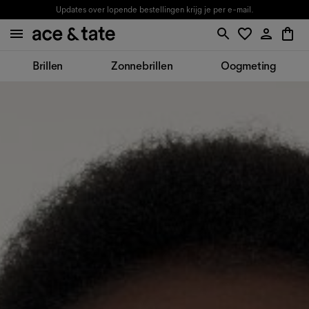
Updates over lopende bestellingen krijg je per e-mail.
Brillen
Zonnebrillen
Oogmeting