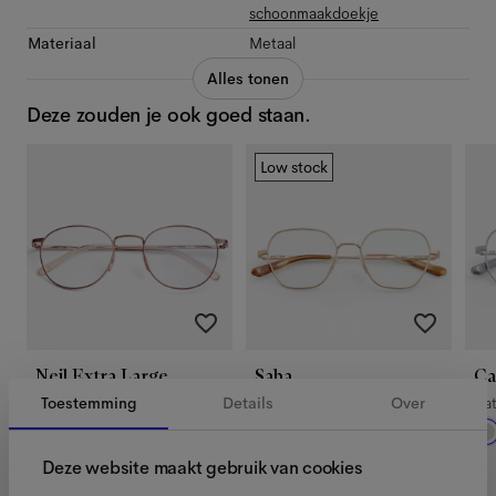
schoonmaakdoekje
Materiaal
Metaal
Alles tonen
Deze zouden je ook goed staan.
Low stock
Neil Extra Large
Saba
Ca
Toestemming
Details
Over
Rose Gold
Satin Gold
Sat
Deze website maakt gebruik van cookies