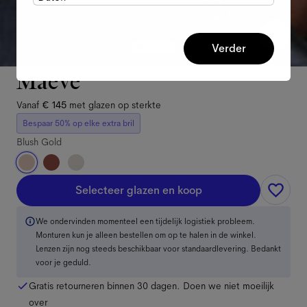
Verder
Maeve
Vanaf
€ 145
met glazen op sterkte
Bespaar 50% op elke extra bril
Blush Gold
Selecteer glazen en koop
We ondervinden momenteel een tijdelijk logistiek probleem.
Monturen kun je alleen bestellen om op te halen in de winkel.
Lenzen zijn nog steeds beschikbaar voor standaardlevering. Bedankt
voor je geduld.
Gratis retourneren binnen 30 dagen. Doen we niet moeilijk
over