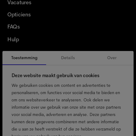
Vacatures
Opticiens
FAQs
Hulp
Toestemming
Details
Over
België
Dutch
Deze website maakt gebruik van cookies
We gebruiken cookies om content en advertenties te
personaliseren, om functies voor social media te bieden en
om ons websiteverkeer te analyseren. Ook delen we
toegankelijkheid
informatie over uw gebruik van onze site met onze partners
cookiebeleid
voor social media, adverteren en analyse. Deze partners
kunnen deze gegevens combineren met andere informatie
colofon
die u aan ze heeft verstrekt of die ze hebben verzameld op
privacybeleid