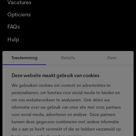
Vacatures
Opticiens
FAQs
Hulp
Toestemming
Details
Over
België
Dutch
Deze website maakt gebruik van cookies
We gebruiken cookies om content en advertenties te
personaliseren, om functies voor social media te bieden en
om ons websiteverkeer te analyseren. Ook delen we
toegankelijkheid
informatie over uw gebruik van onze site met onze partners
cookiebeleid
voor social media, adverteren en analyse. Deze partners
kunnen deze gegevens combineren met andere informatie
colofon
die u aan ze heeft verstrekt of die ze hebben verzameld op
privacybeleid