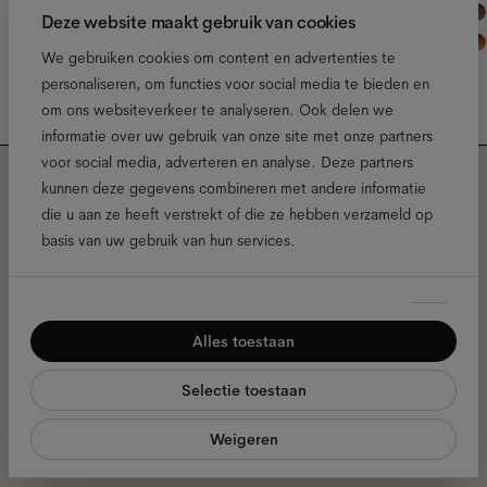
Deze website maakt gebruik van cookies
We gebruiken cookies om content en advertenties te
personaliseren, om functies voor social media te bieden en
om ons websiteverkeer te analyseren. Ook delen we
informatie over uw gebruik van onze site met onze partners
voor social media, adverteren en analyse. Deze partners
kunnen deze gegevens combineren met andere informatie
Meld je aan voor onze
die u aan ze heeft verstrekt of die ze hebben verzameld op
basis van uw gebruik van hun services.
nieuwsbrief voor de laatste
Ace & Tate updates.
Toestemmingsselectie
Noodzakelijk
Alles toestaan
Voorkeuren
E-
mailadres
*
Selectie toestaan
Statistieken
Ik geef toestemming voor de verwerking van mijn persoonlijke
Weigeren
Marketing
gegevens en heb het
privacybeleid
gelezen *