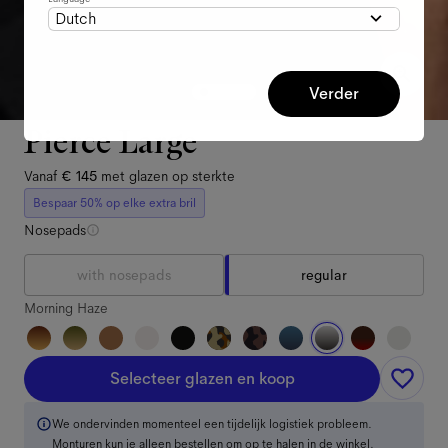
Dutch
Verder
Pierce Large
Vanaf
€ 145
met glazen op sterkte
Bespaar 50% op elke extra bril
Nosepads
with nosepads
regular
Morning Haze
Selecteer glazen en koop
We ondervinden momenteel een tijdelijk logistiek probleem.
Monturen kun je alleen bestellen om op te halen in de winkel.