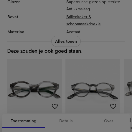
Glazen
Superdunne glazen op sterkte
Anti-kraslaag
Bevat
Brillenkoker &
schoonmaakdoekje
Materiaal
Acetaat
Alles tonen
Deze zouden je ook goed staan.
Mila
Pierce
Lil
Toestemming
Details
Over
Morning Haze
Morning Haze
Mo