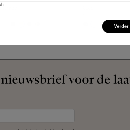
ch
n Large
Cleo
e
Fizz
Verder
nieuwsbrief voor de laa