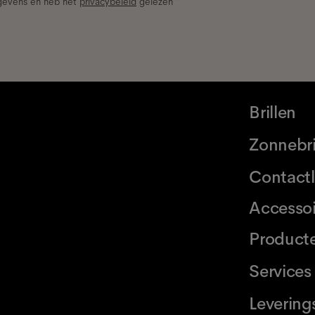
egevens en heb het
privacybeleid
gelezen *
Brillen
Zonnebri
Contact
Accessoi
Product
Services
Levering