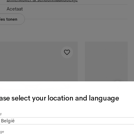
Acetaat
les tonen
ase select your location and language
y
België
age