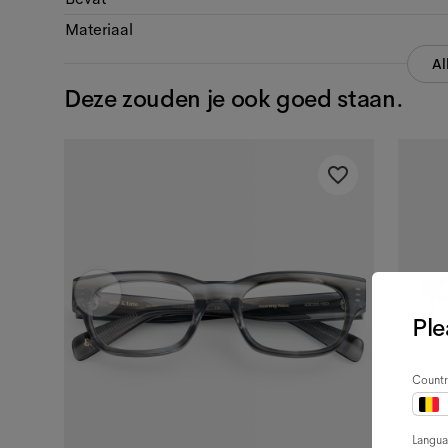
Materiaal
Al
Deze zouden je ook goed staan.
Ple
Countr
Langu