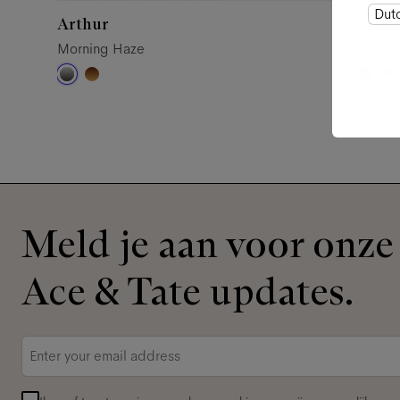
Dut
Arthur
Nelso
Morning Haze
Pebbl
Meld je aan voor onze 
Ace & Tate updates.
E-
mailadres
*