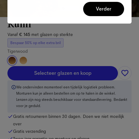
Verder
Rumi
Vanaf
€ 145
met glazen op sterkte
Bespaar 50% op elke extra bril
Tigerwood
Selecteer glazen en koop
We ondervinden momenteel een tijdelijk logistiek probleem.
Monturen kun je alleen bestellen om op te halen in de winkel.
Lenzen zijn nog steeds beschikbaar voor standaardlevering. Bedankt
voor je geduld.
Gratis retourneren binnen 30 dagen. Doen we niet moeilijk
over
Gratis verzending
Twee jaar garantie op montuur en glazen.