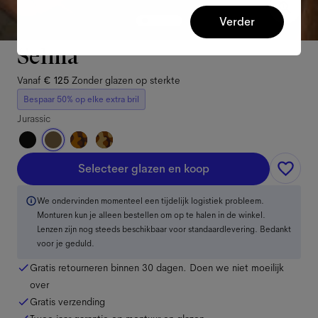
Verder
Selma
Vanaf
€ 125
Zonder glazen op sterkte
Bespaar 50% op elke extra bril
Jurassic
Selecteer glazen en koop
We ondervinden momenteel een tijdelijk logistiek probleem.
Monturen kun je alleen bestellen om op te halen in de winkel.
Lenzen zijn nog steeds beschikbaar voor standaardlevering. Bedankt
voor je geduld.
Gratis retourneren binnen 30 dagen. Doen we niet moeilijk
over
Gratis verzending