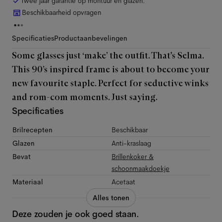
Twee jaar garantie op montuur en glazen.
Beschikbaarheid opvragen
Specificaties
Productaanbevelingen
Some glasses just ‘make’ the outfit. That's Selma.
This 90’s inspired frame is about to become your
new favourite staple. Perfect for seductive winks
and rom-com moments. Just saying.
Specificaties
Brilrecepten
Beschikbaar
Glazen
Anti-kraslaag
Bevat
Brillenkoker &
schoonmaakdoekje
Materiaal
Acetaat
Alles tonen
Deze zouden je ook goed staan.