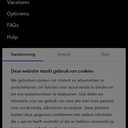
Vacatures
Opticiens
FAQs
Hulp
Toestemming
Details
Over
België
Dutch
Deze website maakt gebruik van cookies
We gebruiken cookies om content en advertenties te
personaliseren, om functies voor social media te bieden en
om ons websiteverkeer te analyseren. Ook delen we
toegankelijkheid
informatie over uw gebruik van onze site met onze partners
cookiebeleid
voor social media, adverteren en analyse. Deze partners
kunnen deze gegevens combineren met andere informatie
colofon
die u aan ze heeft verstrekt of die ze hebben verzameld op
privacybeleid