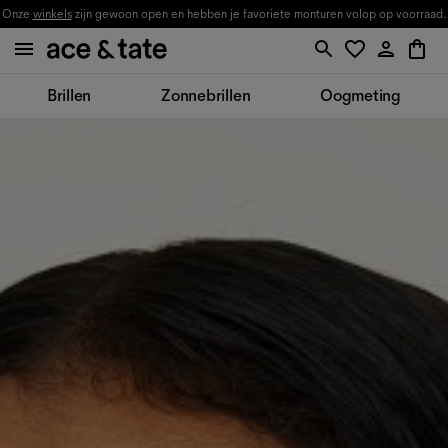
Onze
winkels
zijn gewoon open en hebben je favoriete monturen volop op voorraad.
Brillen
Zonnebrillen
Oogmeting