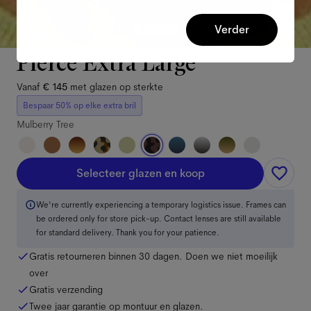
Verder
Pierce Extra Large
Vanaf
€ 145
met glazen op sterkte
Bespaar 50% op elke extra bril
Mulberry Tree
Selecteer glazen en koop
We're currently experiencing a temporary logistics issue. Frames can
be ordered only for store pick-up. Contact lenses are still available
for standard delivery. Thank you for your patience.
Gratis retourneren binnen 30 dagen. Doen we niet moeilijk
over
Gratis verzending
Twee jaar garantie op montuur en glazen.