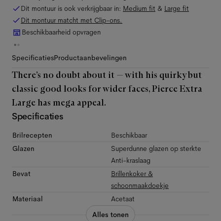
Dit montuur is ook verkrijgbaar in:
Medium
fit
&
Large
fit
Dit montuur matcht met Clip-ons.
Beschikbaarheid opvragen
Specificaties
Productaanbevelingen
There’s no doubt about it — with his quirky but
classic good looks for wider faces, Pierce Extra
Large has mega appeal.
Specificaties
Brilrecepten
Beschikbaar
Glazen
Superdunne glazen op sterkte
Anti-kraslaag
Bevat
Brillenkoker &
schoonmaakdoekje
Materiaal
Acetaat
Alles tonen