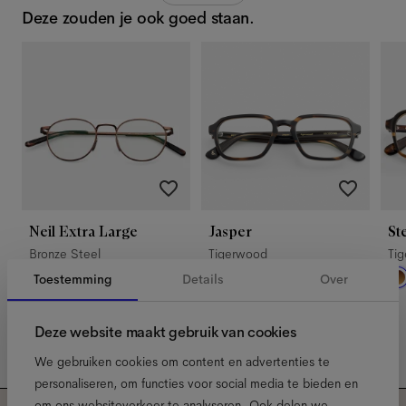
Deze zouden je ook goed staan.
Neil Extra Large
Jasper
St
Bronze Steel
Tigerwood
Ti
Toestemming
Details
Over
Deze website maakt gebruik van cookies
We gebruiken cookies om content en advertenties te
personaliseren, om functies voor social media te bieden en
om ons websiteverkeer te analyseren. Ook delen we