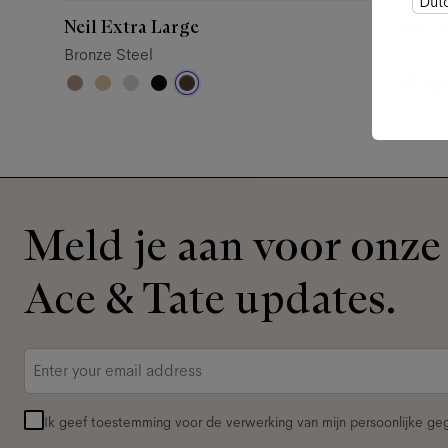
Dut
Neil Extra Large
Giac
Bronze Steel
Cornfl
Meld je aan voor onze 
Ace & Tate updates.
E-
mailadres
*
Ik geef toestemming voor de verwerking van mijn persoonlijke g