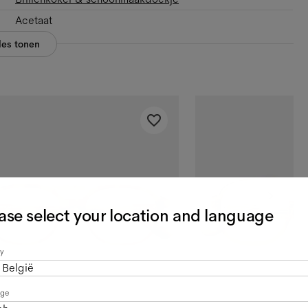
Acetaat
les tonen
ase select your location and language
y
België
age