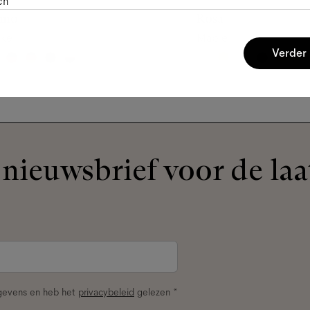
ch
omo
Rosa
ake
Maple
Verder
nieuwsbrief voor de laa
egevens en heb het
privacybeleid
gelezen *