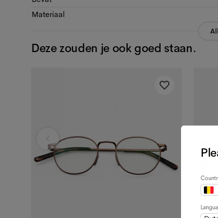
Materiaal
Al
Deze zouden je ook goed staan.
Ple
Countr
Langu